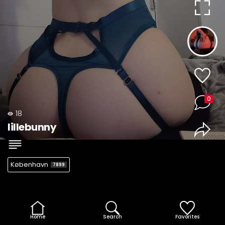
0
18
lillebunny
København
7899
Home
Search
Favorites