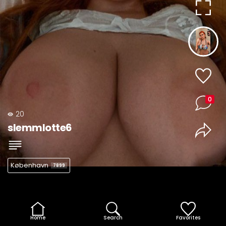
0
20
slemmlotte6
København
7899
Home
Search
Favorites