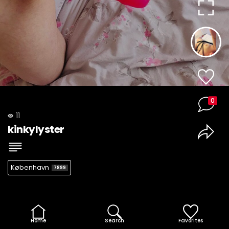
0
11
kinkylyster
København
7899
Home
Search
Favorites