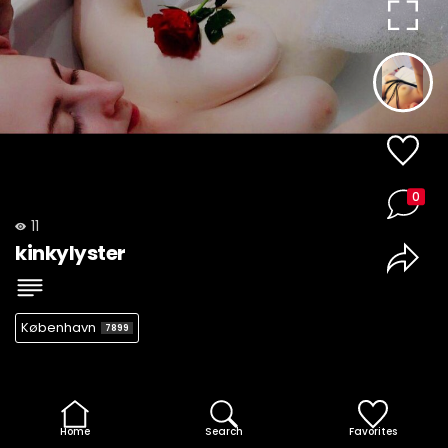
0
11
kinkylyster
København
7899
Home
Search
Favorites