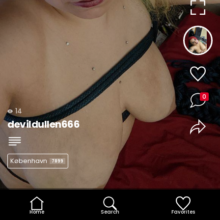
0
14
devildullen666
København
7899
Home
Search
Favorites