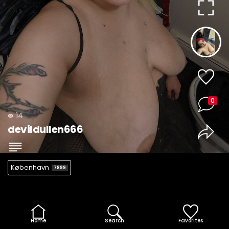
0
14
devildullen666
København
7899
Home
Search
Favorites