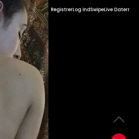
Registrer
Log ind
Swipe
Live Daterr