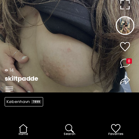
0
14
skiltpadde
København
7899
Home
Search
Favorites