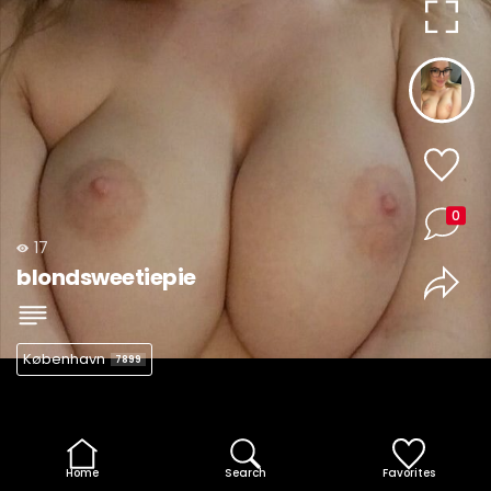
0
17
blondsweetiepie
København
7899
Home
Search
Favorites