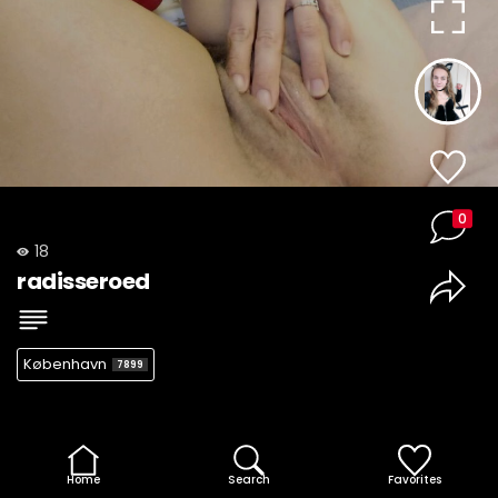
0
18
radisseroed
København
7899
Home
Search
Favorites