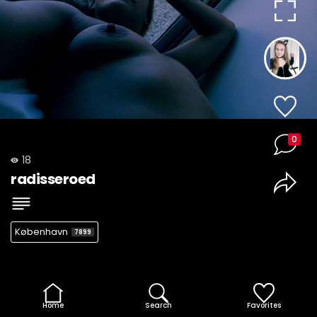
0
18
radisseroed
København
7899
Home
Search
Favorites