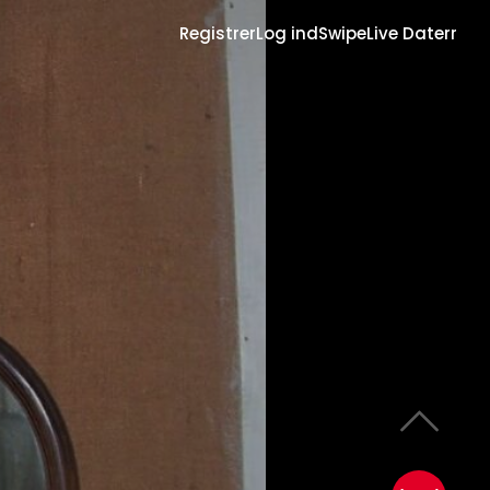
Registrer
Log ind
Swipe
Live Daterr