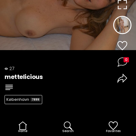
0
27
mettelicious
København
7899
Home
Search
Favorites