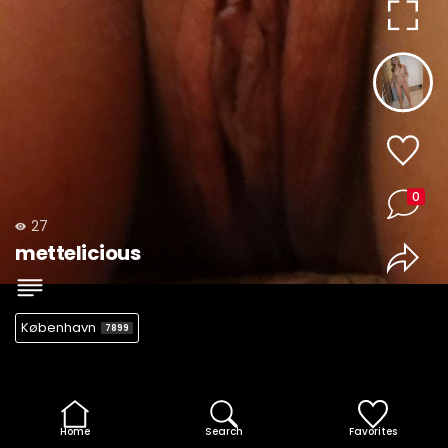
0
27
mettelicious
København
7899
Home
Search
Favorites