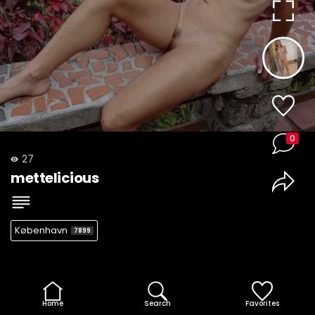
0
27
mettelicious
København
7899
Home
Search
Favorites