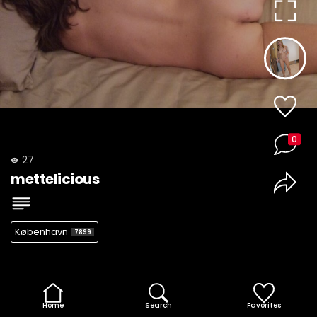
0
27
mettelicious
København
7899
Home
Search
Favorites