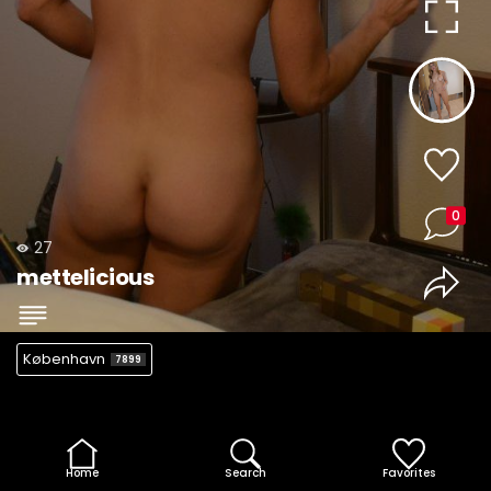
0
27
mettelicious
København
7899
Home
Search
Favorites