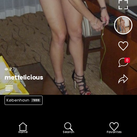
0
27
mettelicious
København
7899
Home
Search
Favorites