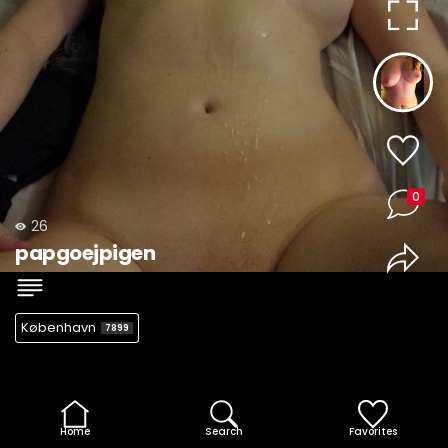
0
26
papgoejpigen
København
7899
Home
Search
Favorites